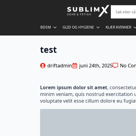
BDSM
GLID OG HYGIENE
KLÆR KVINNER
test
driftadmin
juni 24th, 2025
No Co
Lorem ipsum dolor sit amet
, consectetu
minim veniam, quis nostrud exercitation u
voluptate velit esse cillum dolore eu fugiat