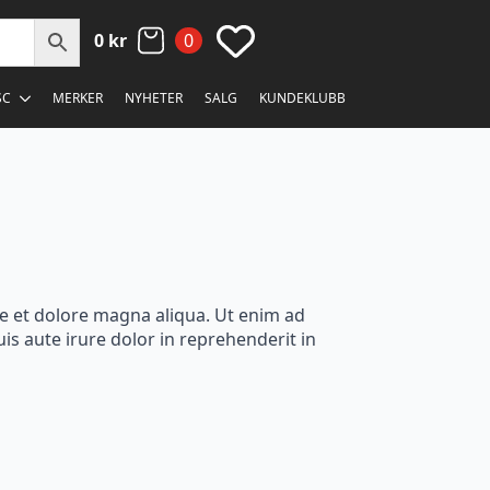
0
kr
0
SC
MERKER
NYHETER
SALG
KUNDEKLUBB
re et dolore magna aliqua. Ut enim ad
s aute irure dolor in reprehenderit in