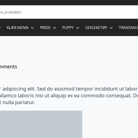
KLÆR MENN
PRIDE
PUPPY
SEXLEKETØY
TRANSMA
mments
r adipiscing elit. Sed do eiusmod tempor incididunt ut labo
llamco laboris nisi ut aliquip ex ea commodo consequat. Dui
 nulla pariatur.