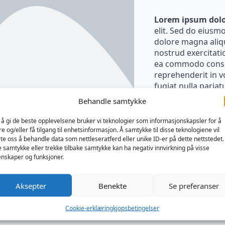
Lorem ipsum dolo
elit. Sed do eiusm
dolore magna aliq
nostrud exercitatio
ea commodo conseq
reprehenderit in vo
fugiat nulla pariatu
Behandle samtykke
 å gi de beste opplevelsene bruker vi teknologier som informasjonskapsler for å
re og/eller få tilgang til enhetsinformasjon. Å samtykke til disse teknologiene vil
late oss å behandle data som nettleseratferd eller unike ID-er på dette nettstedet.
e samtykke eller trekke tilbake samtykke kan ha negativ innvirkning på visse
nskaper og funksjoner.
Aksepter
Benekte
Se preferanser
pdf fil (navn) les mer her
Cookie-erklæring
kjopsbetingelser