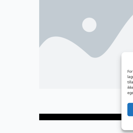
For
lag
til
ikk
ege