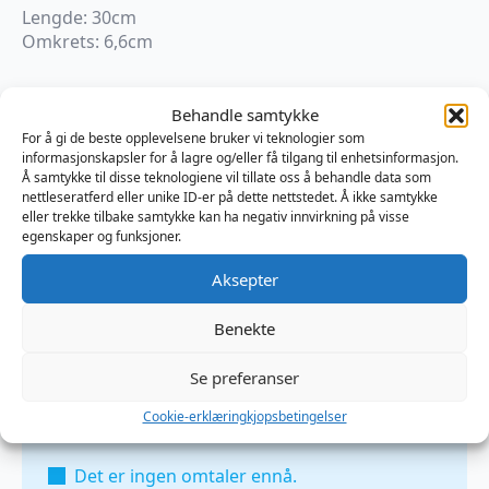
Lengde: 30cm
Omkrets: 6,6cm
På lager
Behandle samtykke
All
For å gi de beste opplevelsene bruker vi teknologier som
Black
Legg I Handlekurv
informasjonskapsler for å lagre og/eller få tilgang til enhetsinformasjon.
Karsten
Å samtykke til disse teknologiene vil tillate oss å behandle data som
Dildo
nettleseratferd eller unike ID-er på dette nettstedet. Å ikke samtykke
antall
Produktnummer:
MB775134
eller trekke tilbake samtykke kan ha negativ innvirkning på visse
Kategorier:
Dildo
,
PVC
,
Sexleketøy
egenskaper og funksjoner.
Brand:
All Black
Aksepter
Benekte
Omtaler (0)
Se preferanser
Omtaler
Cookie-erklæring
kjopsbetingelser
Det er ingen omtaler ennå.