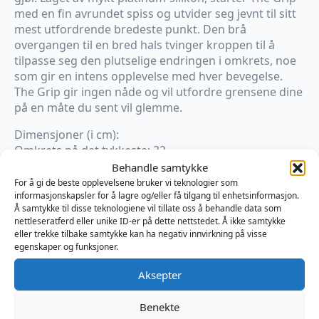
med en fin avrundet spiss og utvider seg jevnt til sitt
mest utfordrende bredeste punkt. Den brå
overgangen til en bred hals tvinger kroppen til å
tilpasse seg den plutselige endringen i omkrets, noe
som gir en intens opplevelse med hver bevegelse.
The Grip gir ingen nåde og vil utfordre grensene dine
på en måte du sent vil glemme.
Dimensjoner (i cm):
Omkrets på det tykkeste: 32
Diameter på det tykkeste: 10,2
Behandle samtykke
Omkrets på det tynneste: 23,4
For å gi de beste opplevelsene bruker vi teknologier som
informasjonskapsler for å lagre og/eller få tilgang til enhetsinformasjon.
Diameter på det tynneste: 7,4
Å samtykke til disse teknologiene vil tillate oss å behandle data som
Innførbar lengde: 16,5
nettleseratferd eller unike ID-er på dette nettstedet. Å ikke samtykke
eller trekke tilbake samtykke kan ha negativ innvirkning på visse
egenskaper og funksjoner.
Kun 1 på lager
Aksepter
Legg I Handlekurv
Benekte