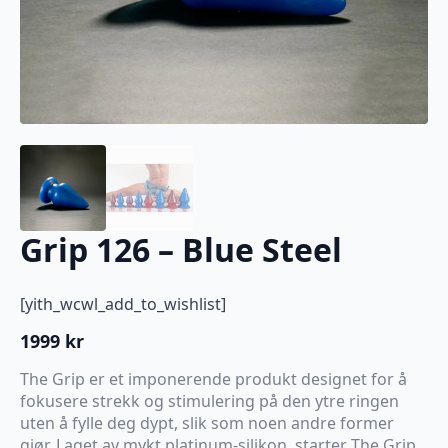
Grip 126 – Blue Steel
[yith_wcwl_add_to_wishlist]
1999
kr
The Grip er et imponerende produkt designet for å
fokusere strekk og stimulering på den ytre ringen
uten å fylle deg dypt, slik som noen andre former
gjør. Laget av mykt platinum-silikon, starter The Grip