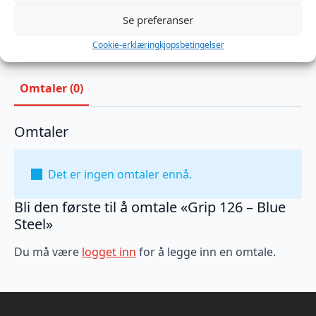
Produktnummer:
TTGRP126B
Kategorier:
Analplugg
,
Fan
,
Sexleketøy
Se preferanser
Brand:
Topped Toys
Cookie-erklæring
kjopsbetingelser
Omtaler (0)
Omtaler
Det er ingen omtaler ennå.
Bli den første til å omtale «Grip 126 – Blue
Steel»
Du må være
logget inn
for å legge inn en omtale.