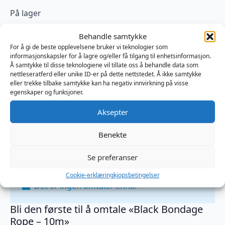
På lager
Black
Behandle samtykke
Bondage
Legg I Handlekurv
Rope
For å gi de beste opplevelsene bruker vi teknologier som
-
informasjonskapsler for å lagre og/eller få tilgang til enhetsinformasjon.
10m
Produktnummer:
ODET248BLK
Å samtykke til disse teknologiene vil tillate oss å behandle data som
antall
Kategorier:
BDSM
,
Restraints
,
Tau og Tape
nettleseratferd eller unike ID-er på dette nettstedet. Å ikke samtykke
Brand:
Easy Toys
eller trekke tilbake samtykke kan ha negativ innvirkning på visse
egenskaper og funksjoner.
Aksepter
Omtaler (0)
Benekte
Omtaler
Se preferanser
Cookie-erklæring
kjopsbetingelser
Det er ingen omtaler ennå.
Bli den første til å omtale «Black Bondage
Rope – 10m»