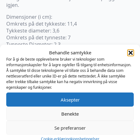
igjen.
Dimensjoner (i cm):
Omkrets på det tykkeste: 11,4
Tykkeste diameter: 3,6
Omkrets på det tynneste: 7
Tynneste Diameter: 2,3
Innførbar lengde: 10,2
Behandle samtykke
For å gi de beste opplevelsene bruker vi teknologier som
informasjonskapsler for å lagre og/eller få tilgang til enhetsinformasjon.
På lager
Å samtykke til disse teknologiene vil tillate oss å behandle data som
nettleseratferd eller unike ID-er på dette nettstedet. Å ikke samtykke
Gape
eller trekke tilbake samtykke kan ha negativ innvirkning på visse
Keeper
Legg I Handlekurv
egenskaper og funksjoner.
45
-
Forge
Produktnummer:
TTGPK45R
Aksepter
Red
Kategorier:
Analplugg
,
Fan
,
Sexleketøy
antall
Brand:
Topped Toys
Benekte
Se preferanser
Omtaler (0)
Cookie-erklæring
kjopsbetingelser