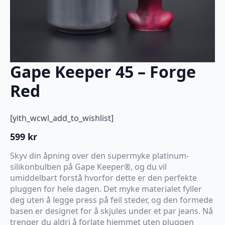
Gape Keeper 45 – Forge
Red
[yith_wcwl_add_to_wishlist]
599
kr
Skyv din åpning over den supermyke platinum-
silikonbulben på Gape Keeper®, og du vil
umiddelbart forstå hvorfor dette er den perfekte
pluggen for hele dagen. Det myke materialet fyller
deg uten å legge press på feil steder, og den formede
basen er designet for å skjules under et par jeans. Nå
trenger du aldri å forlate hjemmet uten pluggen