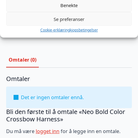
Neo
Benekte
Bold
Legg I Handlekurv
Color
Crossbow
Se preferanser
Harness
Produktnummer:
MSMCNEO335
antall
Kategorier:
Harness
,
Klær menn
,
Neopren
Cookie-erklæring
kjopsbetingelser
Brand:
Mr-S-Leather
Omtaler (0)
Omtaler
Det er ingen omtaler ennå.
Bli den første til å omtale «Neo Bold Color
Crossbow Harness»
Du må være
logget inn
for å legge inn en omtale.