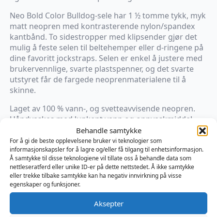
Neo Bold Color Bulldog-sele har 1 ½ tomme tykk, myk
matt neopren med kontrasterende nylon/spandex
kantbånd. To sidestropper med klipsender gjør det
mulig å feste selen til beltehemper eller d-ringene på
dine favoritt jockstraps. Selen er enkel å justere med
brukervennlige, svarte plastspenner, og det svarte
utstyret får de fargede neoprenmaterialene til å
skinne.
Laget av 100 % vann-, og svetteavvisende neopren.
Håndvaskes med lunkent vann og oppvaskmiddel.
Lufttørkes.
Behandle samtykke
For å gi de beste opplevelsene bruker vi teknologier som
Farge
informasjonskapsler for å lagre og/eller få tilgang til enhetsinformasjon.
Å samtykke til disse teknologiene vil tillate oss å behandle data som
nettleseratferd eller unike ID-er på dette nettstedet. Å ikke samtykke
eller trekke tilbake samtykke kan ha negativ innvirkning på visse
Størrelse
egenskaper og funksjoner.
Aksepter