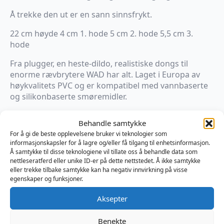
Å trekke den ut er en sann sinnsfrykt.
22 cm høyde 4 cm 1. hode 5 cm 2. hode 5,5 cm 3.
hode
Fra plugger, en heste-dildo, realistiske dongs til
enorme rævbrytere WAD har alt. Laget i Europa av
høykvalitets PVC og er kompatibel med vannbaserte
og silikonbaserte smøremidler.
Slippmidler kan være tilstede når du får leketøyet ditt.
Behandle samtykke
De beskytter den under produksjonsprosessen og
For å gi de beste opplevelsene bruker vi teknologier som
under frakt. Det er ufarlig, men rengjør leketøyet før
informasjonskapsler for å lagre og/eller få tilgang til enhetsinformasjon.
første gangs bruk med Mister B Clean og du er i
Å samtykke til disse teknologiene vil tillate oss å behandle data som
gang.
nettleseratferd eller unike ID-er på dette nettstedet. Å ikke samtykke
eller trekke tilbake samtykke kan ha negativ innvirkning på visse
egenskaper og funksjoner.
På lager
Aksepter
WAD
Thermal
Legg I Handlekurv
Detonator
Benekte