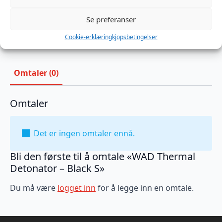
-
Black
Produktnummer:
MB779331
S
Se preferanser
Kategorier:
Analplugg
,
PVC
,
Sexleketøy
antall
Brand:
WAD
Cookie-erklæring
kjopsbetingelser
Omtaler (0)
Omtaler
Det er ingen omtaler ennå.
Bli den første til å omtale «WAD Thermal
Detonator – Black S»
Du må være
logget inn
for å legge inn en omtale.