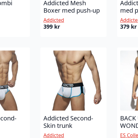
ombi
Addicted Mesh
Addic
Boxer med push-up
med p
Addicted
Addict
399
kr
379
kr
econd-
Addicted Second-
BACK
Skin trunk
WONDE
Addicted
ES Coll