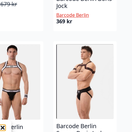
679
kr
Jock
nelig
ende
Barcode Berlin
369
kr
Barcode Berlin
de Berlin