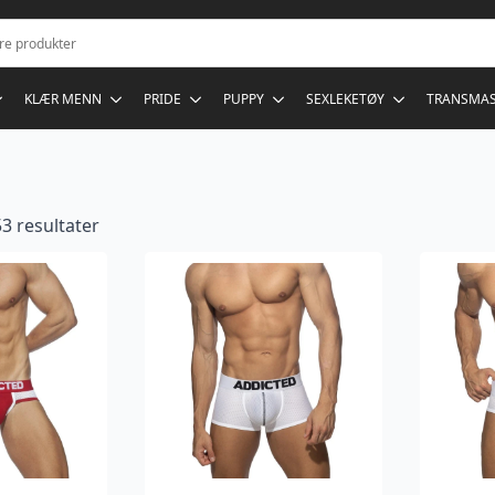
KLÆR MENN
PRIDE
PUPPY
SEXLEKETØY
TRANSMA
53 resultater