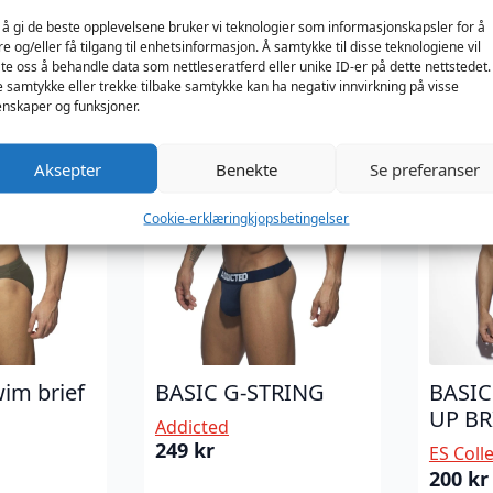
Jockstrap Top
Bottom
Jockst
 å gi de beste opplevelsene bruker vi teknologier som informasjonskapsler for å
Barcode Berlin
n
Barcode
re og/eller få tilgang til enhetsinformasjon. Å samtykke til disse teknologiene vil
369
kr
369
kr
late oss å behandle data som nettleseratferd eller unike ID-er på dette nettstedet.
e samtykke eller trekke tilbake samtykke kan ha negativ innvirkning på visse
nskaper og funksjoner.
Aksepter
Benekte
Se preferanser
Cookie-erklæring
kjopsbetingelser
im brief
BASIC G-STRING
BASI
UP BR
Addicted
249
kr
ES Coll
200
kr
Opprin
Nåvær