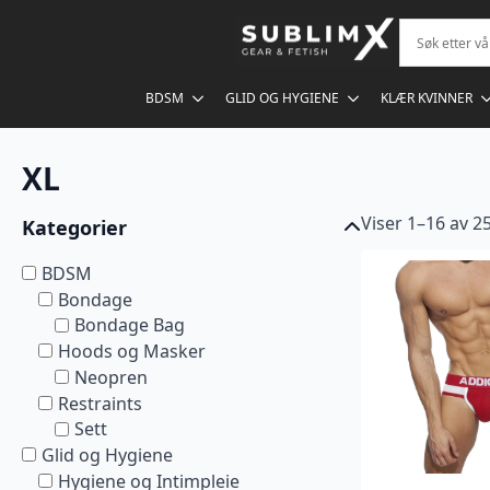
BDSM
GLID OG HYGIENE
KLÆR KVINNER
XL
Viser 1–16 av 2
Kategorier
BDSM
Bondage
Bondage Bag
Hoods og Masker
Neopren
Restraints
Sett
Glid og Hygiene
Hygiene og Intimpleie