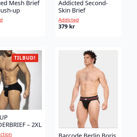
ted Mesh Brief
Addicted Second-
ush-up
Skin Brief
ed
Addicted
379
kr
TILBUD!
 UP
RBRIEF – 2XL
ection
Barcode Berlin Boris