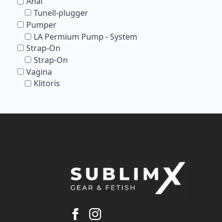
Anal
Tunell-plugger
Pumper
LA Permium Pump - System
Strap-On
Strap-On
Vagina
Klitoris