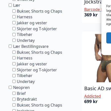
Jockstrap 
Lær
For
Barcode Berli
Bukser, Shorts og Chaps
lag
369
kr
til
Harness
ikk
Jakker og vester
ege
Skjorter og T-skjorter
Tilbehør
Undertøy
Lær Bestillingsvare
Bukser, Shorts og Chaps
Harness
Jakker og vester
Skjorter og T-skjorter
Tilbehør
Undertøy
Neopren
Basic AD sw
Brief
Addicted
Brytedrakt
699
kr
Bukser, Shorts og Chaps
Jockstrap