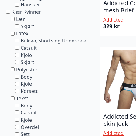
Addicted C
Hansker
mesh Brief
Klær Kvinner
Lær
Addicted
329
kr
Skjørt
Latex
Bukser, Shorts og Underdeler
Catsuit
Kjole
Skjørt
Polyester
Body
Kjole
Korsett
Tekstil
Body
Catsuit
Addicted S
Kjole
Skin Jock
Overdel
Addicted
Sett