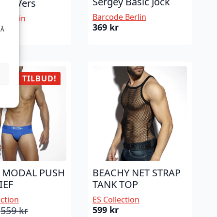
Sergey Basic Jock
rap Vers
Barcode Berlin
 Berlin
369
kr
 Å
TILBUD!
C MODAL PUSH
BEACHY NET STRAP
IEF
TANK TOP
ection
ES Collection
559
kr
599
kr
nelig
ende